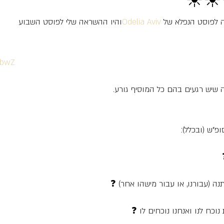
ה לפוסט הנפלא של 
Odelia Aviv
והיו ההשראה שלי לפוסט השבוע
EwbwZ
 שיש רגעים בהם כל המוסיף גורע.
פ"ש (ובכלל):
ה (עבורנו, או עבור מישהו אחר) ❓
וכח לנו ואנחנו נוכחים לו ❓