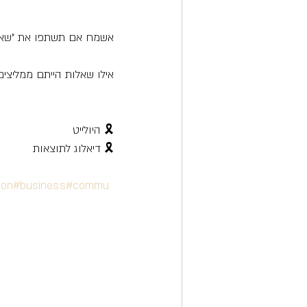
אשמח אם תשתפו את "שאלו
אילו שאלות הייתם ממליצים
🎗 היולייט
🎗 דיאלוג לתוצאות
ion
#business
#commu