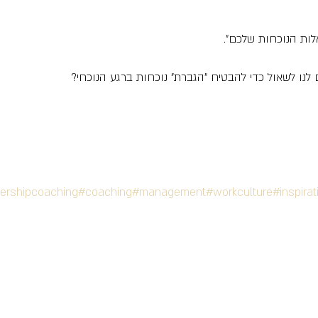
ת הנוכחות שלכם". 
 לנו לשאול כדי להבטיח "הגברת" נוכחות ברגע הנוכחי?
ershipcoaching
#coaching
#management
#workculture
#inspirat