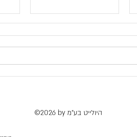
מה אם אגיד לכם שטעות גדולה שלי
אז מי 
הובילה אותי לאחת הבחירות הכי
האיות של 
משמעותיות בחיי?
©2026 by היולייט בע"מ