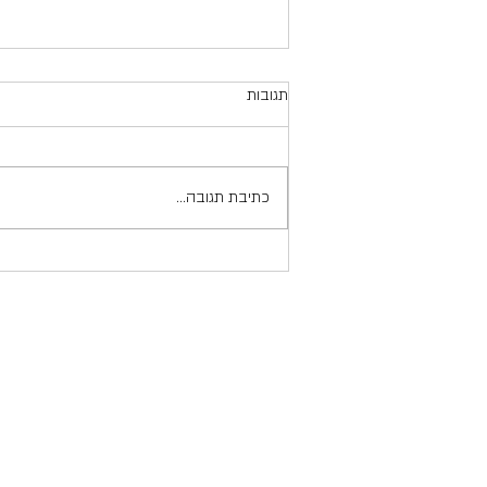
תגובות
כתיבת תגובה...
אמון וחשבון הבנק הרגשי - חיים
ומוות ביד הלשון (פוסט המשך
בסדרה)