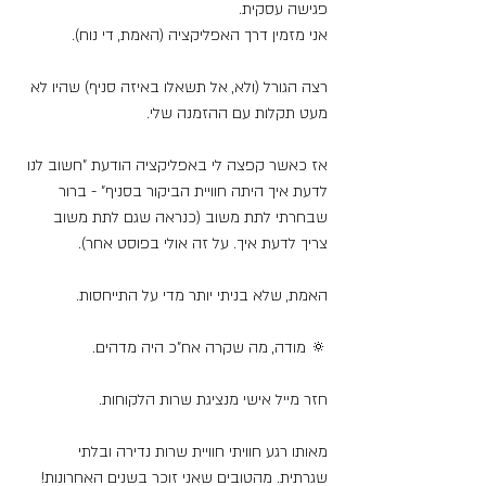
פגישה עסקית. 
אני מזמין דרך האפליקציה (האמת, די נוח).
רצה הגורל (ולא, אל תשאלו באיזה סניף) שהיו לא 
מעט תקלות עם ההזמנה שלי.
אז כאשר קפצה לי באפליקציה הודעת "חשוב לנו 
לדעת איך היתה חוויית הביקור בסניף" - ברור 
שבחרתי לתת משוב (כנראה שגם לתת משוב 
צריך לדעת איך. על זה אולי בפוסט אחר). 
האמת, שלא בניתי יותר מדי על התייחסות. 
🔅 מודה, מה שקרה אח"כ היה מדהים.
חזר מייל אישי מנציגת שרות הלקוחות.
מאותו רגע חוויתי חוויית שרות נדירה ובלתי 
שגרתית. מהטובים שאני זוכר בשנים האחרונות!