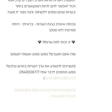
למעשה, השרות שהוא מעניק לעובדים שלו, אמור 
ויכול לאפשר להם להיות המקצועניים ביותר 
בשרות שהם נותנים ללקוחות. והנה נסגר לו מעגל.
ובנימה אישית, נציגת השרות - בראייתי - היתה 
מנהיגה! ללא ספק!
💎 זו זכות לתת שרות!!! 💎
ומה אתם חושבים? ממש ממש אשמח לשמוע!
(מעוניינים להטמיע את ערך השרות בארגון שלכם? 
ממש מוזמנים לדבר אתי! 0543008777, 
)
ronen@houlite.co.il
#service
#communication
#leadership
#שרות
#תקשורת