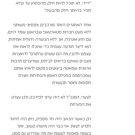
"ידידי, לא תוכל להיות חלק מהפתרון עד שלא 
תכיר בהיותך חלק מהבעיה"
אחד האתגרים היותר מורכבים, ומנסיוני משותף 
ללא מעט חברות סטארטאפ שבראשן עומד היזם, 
עם חזון ואנרגיה, אך ללא הכשרה ניהולית אמיתית, 
הוא לייצר תודעה עצמית כדי שיוכלו לראות את 
עצמם ולהבין מה הם עושים ש"תורם" להיווצרות 
מצבים שאינם בריאים לביזנס, שמייצרים תרבות 
ארגונית שמאטה ביצועים במקום להאיץ אותם, 
שמכרסמת במפלס האמון והפתיחות ויוצרת 
חסימות וחוסר תקשורת.
לצערי, המנכ"ל לא היה ערוך לפידבק ולכן עצרנו 
את הפעילות.
רק כאשר הכאב היה חד מספיק, ניתן היה לחזור 
ולסייע לצוות. אז כבר היה מישהו קשוב, יותר 
בענווה ומוכנות לעשות את מה שנדרש גם ממנו, 