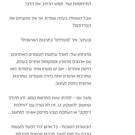
התייחסויות ועוד. ממש הרחיב את הלב!
אבל השאלה בעינה עומדת: אז איך מפצחים את 
הפרדוקס?
ובעיקר, איך "מטפלים" בתרבות הארגונית?
מהניסיון שלי, לאורך שלושת העשורים האחרונים, 
עם ארגונים מהארץ וממקומות אחרים בעולם, 
הייטק ואחרים - אם יש משהו אחד שלמדתי הוא 
שתרבות ארגונית אינה גזירה משמיים. שתרבות 
ארגונית ניתנת לעיצוב.
ומצד שני - למדתי שאין פתרונות קסם. זהו תהליך 
שחשוב להשקיע בו. זה לא קורה עם "החלפת 
דיסקט" או העתקת קובץ מדיסק-און-קי למחשב...
הבשורות הטובות - כל ארגון יכול לפעול ולעשות 
הרבה על מנת לעצב תרבות ארגונית מקדמת, 