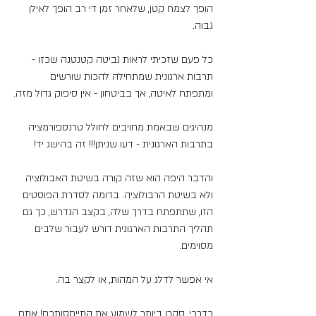
הופך לצמח קטן, שלאחר זמן די רב הופך לאילן 
גבוה.
כל פעם שזכיתי לראות נביטה קטנטנה שכזו - 
תרבות ארגונית שמתחילה להכות שורשים 
ומתפתח לאיטה, אך בביטחון - אין סיפוק גדול מזה.
מנהיגים שבאמת מחויבים לחולל טרנספורמציה 
בתרבות הארגונית - דעו שניתן!!! זה בהישג יד!
והדבר היפה הוא שזה קורה בשיטת האבולוציה 
ולא בשיטת הרבולוציה. בדומה לסדרת הפוסטים 
הזו, שתתפתח בדרך שלה, בקצב הנדרש, כך גם 
תהליך התרבות הארגונית דורש לעבור שלבים 
מסוימים.
אי אפשר לדלג על המהות, או לקצר בה.
כדרכי, סקרן ביותר לשמוע את התייחסותכם! אתם 