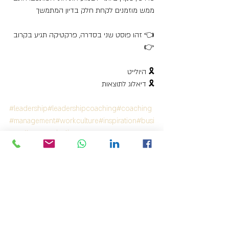
ממש מוזמנים לקחת חלק בדיון המתמשך
👈 זהו פוסט שני בסדרה, פרקטיקה תגיע בקרוב 
👉
🎗 היולייט
🎗 דיאלוג לתוצאות
#leadership
#leadershipcoaching
#coaching
#management
#workculture
#inspiration
#busi
ness
#communication