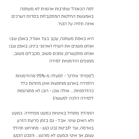
למה הכוונה? שתרבות ארגונית לא משתנה 
באמצעות החלטות המתקבלות בסדנת הערכים 
ואינה תלויה על הקיר.
היא באמת משתנה, עקב בצד אגודל, באופן שבו 
אנחנו משנים את השיח הארגוני בינינו, באופן שבו 
אנחנו מתקשרים, נותנים משוב, מקבלים משוב, 
ממנפים הזדמנויות למידה
("ספוילר אלרט" - למעלה מ-95% מהזדמנויות 
הלמידה בארגון מוחמצות ואינן מזוהות כלל 
כהזדמנויות.... ואלה שכן - רובן לא מתורגמות 
ללמידה הלכה למעשה)
התהליך מתחיל באיטיות כמעט מפחידה. כמעט 
ולא רואים שינוי. אבל - גם בזמן פריצת הזרע 
באדמה, ועד לנביטת נבט קטן - מתרחש תהליך 
עצום, אך איטי וכמעט לא מורגש... והנבט הקטן 