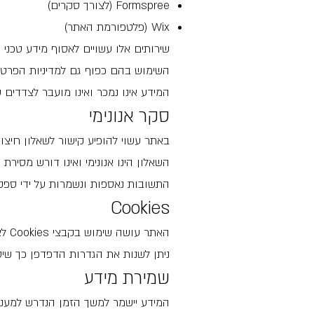
Formspree (לצורך סקרים)
Wix (פלטפורמת האתר)
שירותים אלו עשויים לאסוף מידע טכני כגון כתובת IP, סוג דפ
השימוש בהם כפוף גם למדיניות הפרטיו
המידע אינו נמכר ואינו מועבר לצדדים 
סקר אנונימי
באתר עשוי להופיע קישור לשאלון חיצוני המופ
השאלון הינו אנונימי ואינו דורש מסירת
התשובות נאספות ונשמרות על ידי ספק 
Cookies
האתר עושה שימוש בקבצי Cookies לצורך תפעולו התקין, ניתוח שימושים ושיפור חוויית המשתמש, בין היתר באמצעות Google Analytics.
ניתן לשנות את הגדרות הדפדפן כך שיסרב לקבל Cookies או ית
שמירת מידע
המידע יישמר למשך הזמן הנדרש למענה