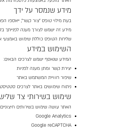
האתר מופעל באמצעות פלטפורמת Wix, והמידע עשוי להישמר גם בשרתים של ספק זה.
מידע שנמסר על ידך
בעת מילוי טופס "צור קשר", ייאספו הפר
מידע זה ישמש לצורך מענה לפנייתך בל
שליחת הטופס כוללת שימוש באמצעי אימות (כגון reCAPTCHA) לצורך 
השימוש במידע
המידע שנאסף ישמש לצרכים הבאים:
יצירת קשר ומתן מענה לפניות
שיפור חוויית המשתמש באתר
ניתוח שימושים באתר לצרכים סטטיסטי
שימוש בשירותי צד שלישי
האתר עושה שימוש בשירותים חיצוניים ל
Google Analytics
Google reCAPTCHA